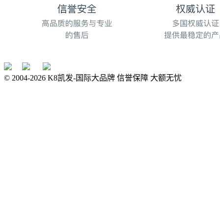
© 2004-
2026
K8凯发-国际大品牌 信誉保障 大额无忧