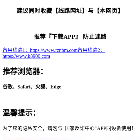
建议同时收藏【线路网址】与【本网页】
推荐『下载APP』 防止迷路
备用线路
1
：
https://www.rznbm.com
备用线路
2
：
https://www.k8900.com
推荐浏览器：
谷歌、Safari、火狐、Edge
温馨提示：
为了您的隐私安全，请勿与"国家反诈中心"APP同设备使用！