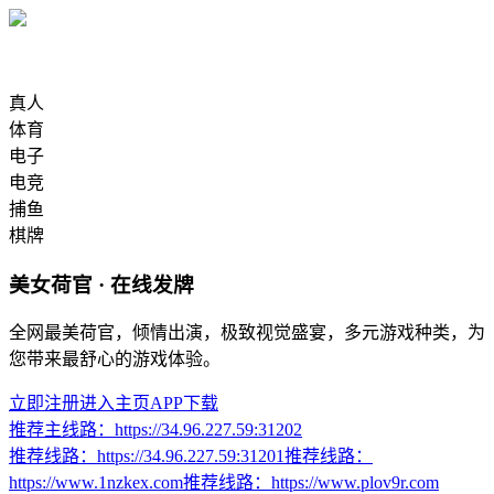
真人
体育
电子
电竞
捕鱼
棋牌
美女荷官 · 在线发牌
全网最美荷官，倾情出演，极致视觉盛宴，多元游戏种类，为
您带来最舒心的游戏体验。
立即注册
进入主页
APP下载
推荐主线路：
https://34.96.227.59:31202
推荐线路：
https://34.96.227.59:31201
推荐线路：
https://www.1nzkex.com
推荐线路：
https://www.plov9r.com