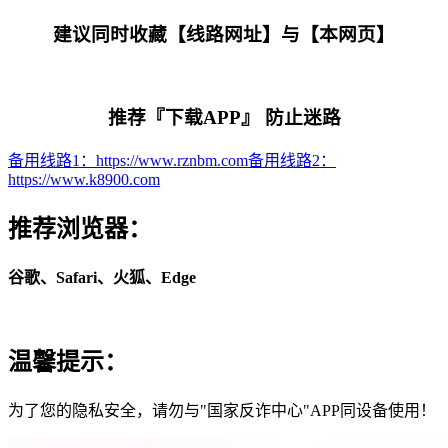
建议同时收藏【线路网址】与【本网页】
推荐『下载APP』 防止迷路
备用线路
1
：
https://www.rznbm.com
备用线路
2
：
https://www.k8900.com
推荐浏览器：
谷歌、Safari、火狐、Edge
温馨提示：
为了您的隐私安全，请勿与"国家反诈中心"APP同设备使用！